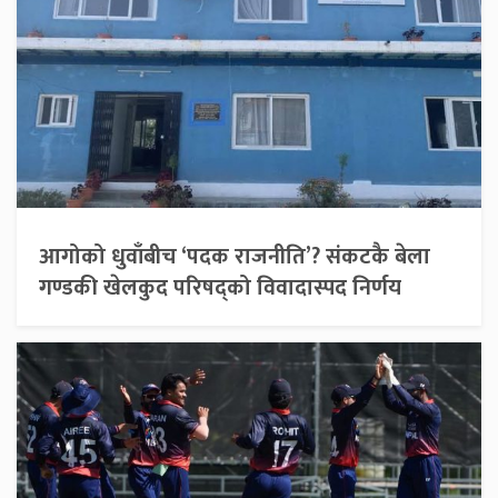
आगोको धुवाँबीच ‘पदक राजनीति’? संकटकै बेला
गण्डकी खेलकुद परिषद्को विवादास्पद निर्णय