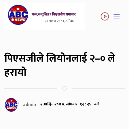
२३ श्रावण २०८३, शनिबार
पिएसजीले लियोनलाई २–० ले
हरायो
admin
२ आश्विन २०७४, सोमबार १२ : २४ बजे