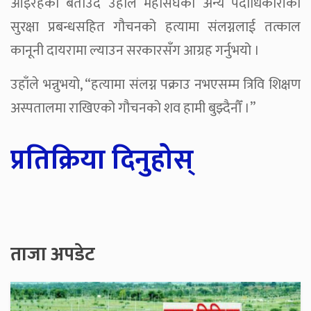
आइरहेको बताउँदै उहाँले महासंघका अन्य पदाधिकारीको
सुरक्षा प्रबन्धसहित गौचनको हत्यामा संलग्नलाई तत्काल
कानूनी दायरामा ल्याउन सरकारसँग आग्रह गर्नुभयो ।
उहाँले भन्नुभयो, “हत्यामा संलग्न पक्राउ नभएसम्म त्रिवि शिक्षण
अस्पतालमा राखिएको गौचनको शव हामी बुझ्दैनौँ ।”
प्रतिक्रिया दिनुहोस्
ताजा अपडेट